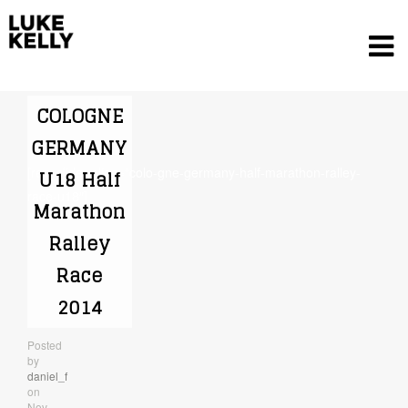
COLOGNE
GERMANY
[rev_slider alias=“colo-gne-germany-half-marathon-ralley-
U18 Half
race-u18″]
Marathon
Ralley
Race
2014
Luke Kelly
Posted
by
daniel_f
on
Nov.