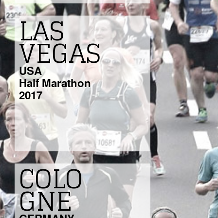
LAS
VEGAS
USA
Half Marathon
2017
COLO
GNE