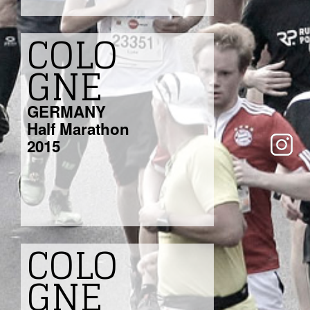
COLO
GNE
GERMANY
Half Marathon
2015
COLO
GNE