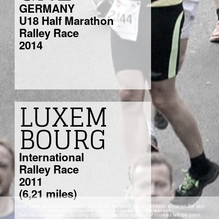
GERMANY
U18 Half Marathon
Ralley Race
2014
LUXEM
BOURG
International
Ralley Race
2011
(6,21 miles)
Diese Seite verwendet Cookies. Durch die Nutzung dieser Website erklären Sie sich
damit einverstanden, dass Cookies verwendet werden
This site uses cookies. By using this website, you agree that cookies will be used.