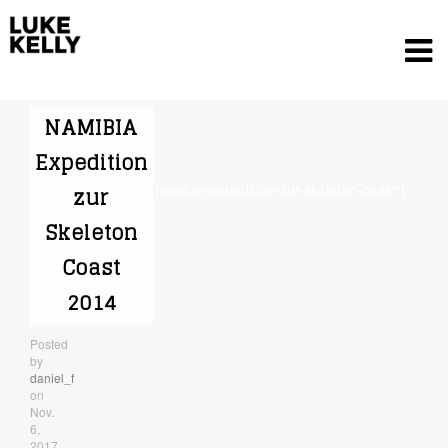
NAMIBIA
Expedition
[rev_slider alias=“9-namibia-expedition-zur-skeleton-coast“]
zur
Skeleton
Coast
2014
Posted
by
Luke Kelly
daniel_f
on
Nov.
6,
2017