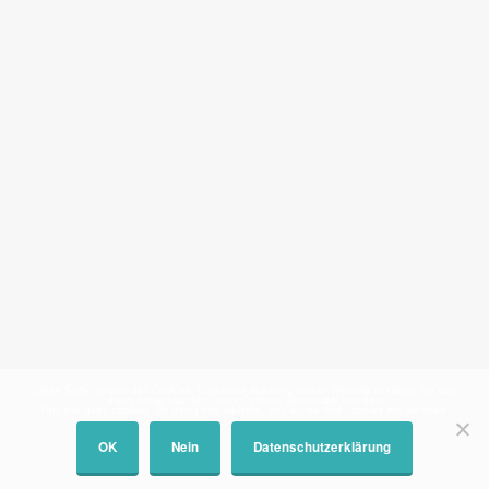
Diese Seite verwendet Cookies. Durch die Nutzung dieser Website erklären Sie sich
damit einverstanden, dass Cookies verwendet werden
This site uses cookies. By using this website, you agree that cookies will be used.
OK
Nein
Datenschutzerklärung