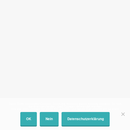
Diese Seite verwendet Cookies. Durch die Nutzung dieser Website erklären Sie sich
damit einverstanden, dass Cookies verwendet werden
This site uses cookies. By using this website, you agree that cookies will be used.
OK
Nein
Datenschutzerklärung