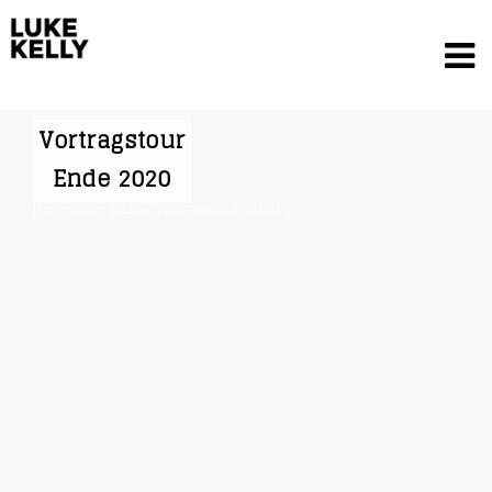
Vortragstour
Ende 2020
[rev_slider alias=“vortragstour-2020″]
Luke Kelly